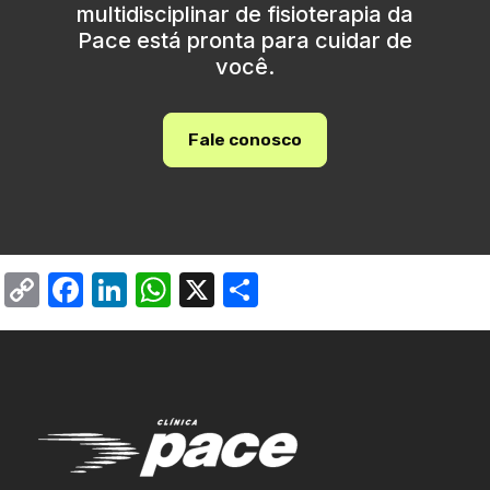
multidisciplinar de fisioterapia da
Pace está pronta para cuidar de
você.
Fale conosco
Copy
Facebook
LinkedIn
WhatsApp
X
Share
Link