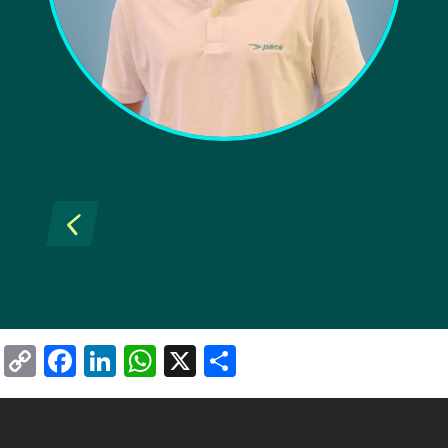
4
Copy
Facebook
LinkedIn
WhatsApp
X
Share
Link