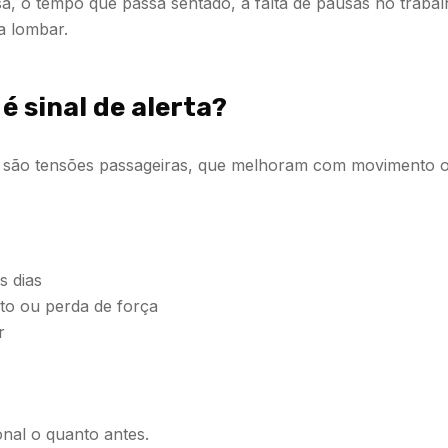
a, o tempo que passa sentado, a falta de pausas no trabal
a lombar.
é sinal de alerta?
 são tensões passageiras, que melhoram com movimento or
s dias
to ou perda de força
r
onal o quanto antes.