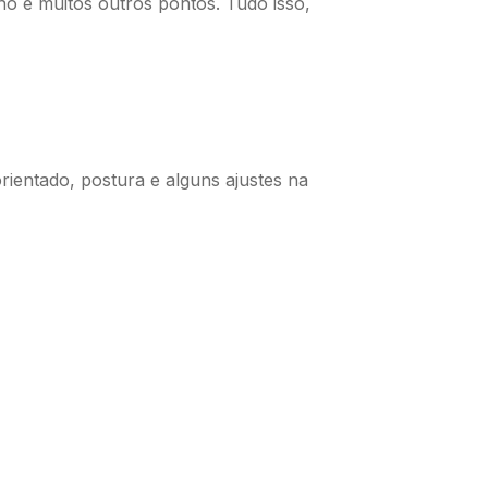
ho e muitos outros pontos. Tudo isso,
ientado, postura e alguns ajustes na